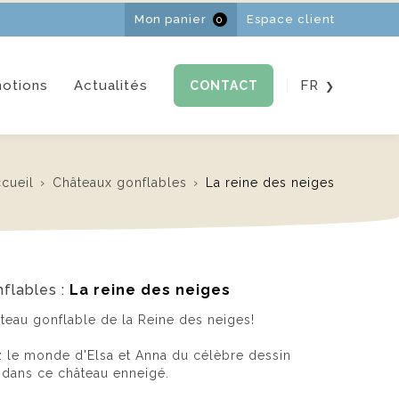
Mon panier
Espace client
0
otions
Actualités
FR
CONTACT
s
EN
NL
cueil
Châteaux gonflables
La reine des neiges
flables :
La reine des neiges
eau gonflable de la Reine des neiges!
z le monde d'Elsa et Anna du célèbre dessin
r dans ce château enneigé.