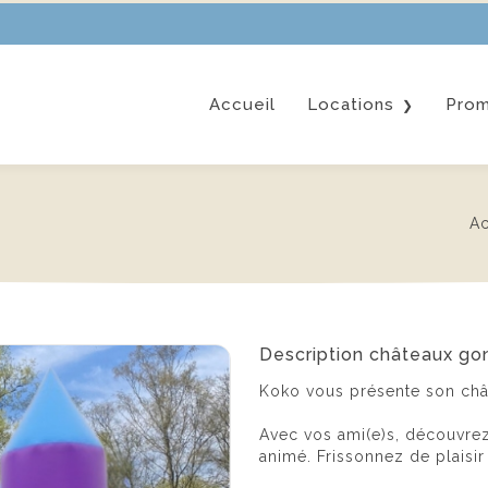
Accueil
Locations
Prom
Châteaux gonflable
Confiseries
Ac
Mobilier
Photobooth
Tout afficher
Description châteaux gon
Koko vous présente son chât
Avec vos ami(e)s, découvre
animé. Frissonnez de plaisi