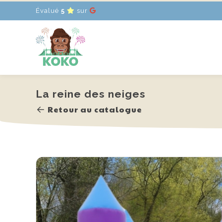
Évalué
5
sur
Accueil
Locations
Promotions
Actualités
Contact
FR
-
EN
-
NL
La reine des neiges
Retour au catalogue