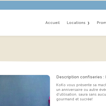
Accueil
Locations
Prom
Châteaux gonflable
Confiseries
Mobilier
Photobooth
Tout afficher
Description confiseries :
KoKo vous présente sa mach
un anniversaire ou autre év
d'utilisation, saura sans auc
gourmand et sucrée!