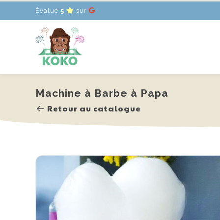
Évalué
5
sur
Accueil
Locations
Promotions
Actualités
Contact
FR
-
EN
-
NL
Machine à Barbe à Papa
Retour au catalogue