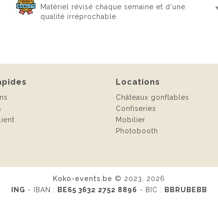
Matériel révisé chaque semaine et d'une
qualité irréprochable
apides
Locations
ns
Châteaux gonflables
s
Confiseries
ient
Mobilier
Photobooth
Koko-events.be
© 2023, 2026
ING
- IBAN :
BE65 3632 2752 8896
- BIC :
BBRUBEBB
Mentions légales
-
Conditions générales
Site réalisé par
Moreau&CO