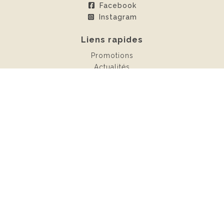
Facebook
Instagram
Liens rapides
Promotions
Actualités
Espace client
Contact
Locations
Châteaux gonflables
Confiseries
Mobilier
Photobooth
KOKO-Events
1930 Zaventem
0496/80.07.77