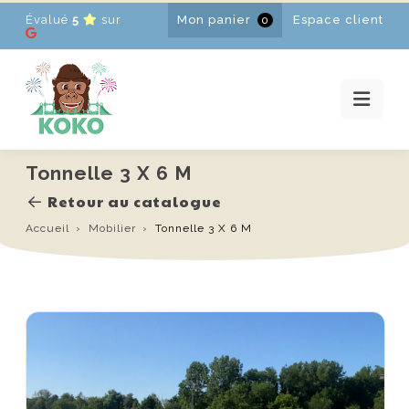
Évalué
5
sur
Mon panier
Espace client
0
ACCUEIL
LOCATIONS
PROMOTIONS
ACTUALITÉS
CONTACT
Tonnelle 3 X 6 M
FR
-
EN
-
NL
Retour au catalogue
Accueil
Mobilier
Tonnelle 3 X 6 M