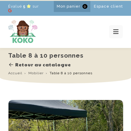
Évalué
5
sur
Mon panier
Espace client
0
ACCUEIL
LOCATIONS
PROMOTIONS
ACTUALITÉS
CONTACT
Table 8 à 10 personnes
FR
-
EN
-
NL
Retour au catalogue
Accueil
Mobilier
Table 8 à 10 personnes