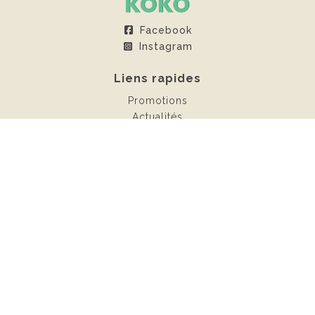
Facebook
Instagram
Liens rapides
Promotions
Actualités
Espace client
Contact
Locations
Châteaux gonflables
Confiseries
Mobilier
Photobooth
KOKO-Events
1930 Zaventem