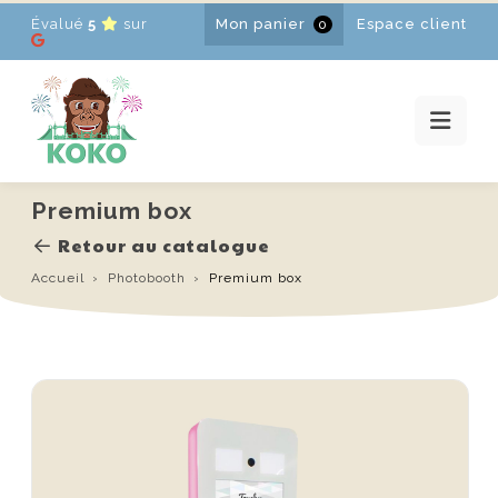
Évalué
5
sur
Mon panier
Espace client
0
ACCUEIL
LOCATIONS
PROMOTIONS
ACTUALITÉS
CONTACT
Premium box
FR
-
EN
-
NL
Retour au catalogue
Accueil
Photobooth
Premium box