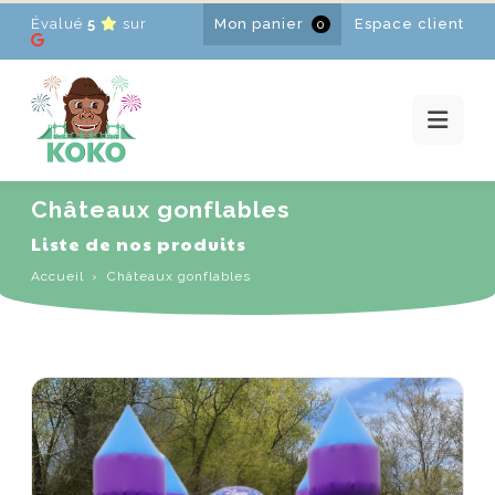
Évalué
5
sur
Mon panier
Espace client
0
ACCUEIL
LOCATIONS
PROMOTIONS
ACTUALITÉS
CONTACT
Châteaux gonflables
FR
-
EN
-
NL
Liste de nos produits
Accueil
Châteaux gonflables