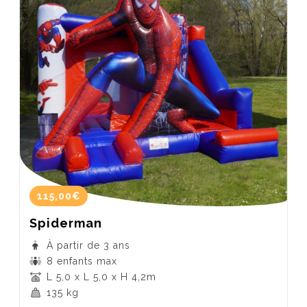
115,00€
Spiderman
À partir de 3 ans
8 enfants max
L 5,0 x L 5,0 x H 4,2m
135 kg